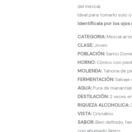
del mezcal.
Ideal para tomarlo solo o
Identifícala por los ojo
CATEGORIA:
Mezcal arte
CLASE:
Joven
POBLACIÓN:
Santo Domin
HORNO:
Cónico con piedr
MOLIENDA:
Tahona de pie
FERMENTACIÓN:
Salvaje 
AGUA:
Pura de manantial
DESTILACIÓN:
2 veces e
RIQUEZA ALCOHOLICA:
VISTA:
Cristalino
SABOR:
Bien definido, her
con ahumado ligero.