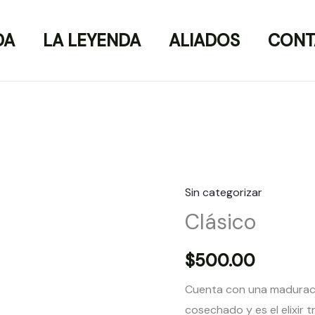
DA
LA LEYENDA
ALIADOS
CONT
Sin categorizar
Clásico
Clásico
cantidad
$
500.00
Cuenta con una maduraci
cosechado y es el elixir 