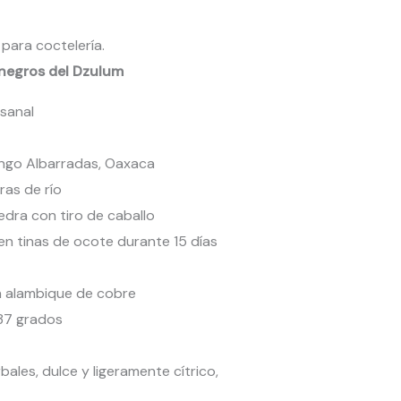
 para coctelería.
s negros del Dzulum
sanal
go Albarradas, Oaxaca
as de río
dra con tiro de caballo
en tinas de ocote durante 15 días
n alambique de cobre
37 grados
bales, dulce y ligeramente cítrico,